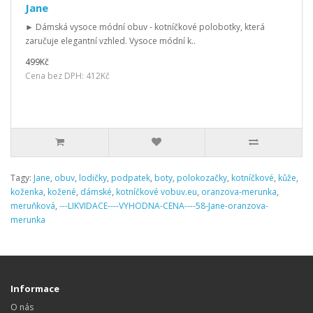
Jane
► Dámská vysoce módní obuv - kotníčkové polobotky, která
zaručuje elegantní vzhled. Vysoce módní k..
499Kč
Cena bez DPH: 412Kč
Tagy:
Jane
,
obuv
,
lodičky
,
podpatek
,
boty
,
polokozačky
,
kotníčkové
,
kůže
,
koženka
,
kožené
,
dámské
,
kotníčkové vobuv.eu
,
oranzova-merunka
,
meruňková
,
---LIKVIDACE----VYHODNA-CENA----58-Jane-oranzova-
merunka
Informace
O nás