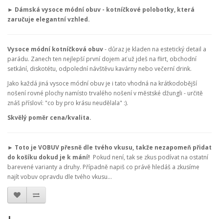
►
Dámská vysoce módní obuv - kotníčkové polobotky, která
zaručuje elegantní vzhled.
Vysoce módní kotníčková obuv
- důraz je kladen na estetický detail a
parádu. Zanech ten nejlepší první dojem ať už jdeš na flirt, obchodní
setkání, diskotétu, odpolední návštěvu kavárny nebo večerní drink.
Jako každá jiná vysoce módní obuv je i tato vhodná na krátkodobější
nošení rovné plochy namísto trvalého nošení v městské džungli - určitě
znáš přísloví: "co by pro krásu neudělala" :).
Skvělý poměr cena/kvalita.
► Toto je VOBUV přesně dle tvého vkusu, takže nezapomeň přidat
do košíku dokud je k mání!
Pokud není, tak se zkus podívat na ostatní
barevené varianty a druhy. Případně napiš co právě hledáš a zkusíme
najít vobuv opravdu dle tvého vkusu...